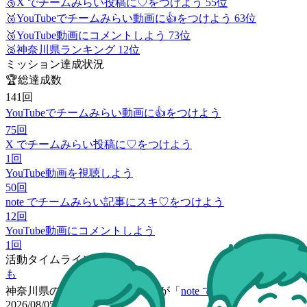
🥉
X でチームみらい投稿に♡をつけよう 55位
🥉
YouTubeでチームみらい動画に👍をつけよう 63位
🥉
YouTube動画にコメントしよう 73位
🥈
神奈川県ランキング 12位
ミッション達成状況
🏆
総達成数
141
回
YouTubeでチームみらい動画に👍をつけよう
75
回
X でチームみらい投稿に♡をつけよう
1
回
YouTube動画を視聴しよう
50
回
note でチームみらい記事にスキ♡をつけよう
12
回
YouTube動画にコメントしよう
1
回
活動タイムライン
も
神奈川県
の
ももんが福さん
が「
note でチームみらい記
2026/08/05 11:49