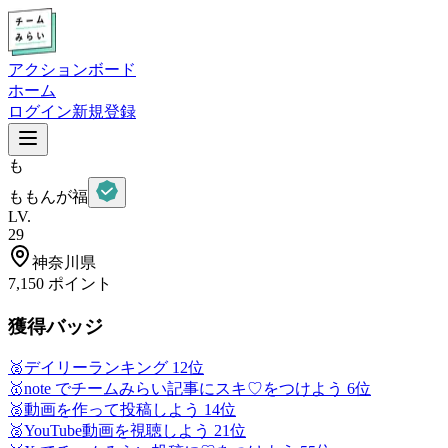
アクションボード
ホーム
ログイン
新規登録
も
ももんが福
LV.
29
神奈川県
7,150
ポイント
獲得バッジ
🥈
デイリーランキング 12位
🥇
note でチームみらい記事にスキ♡をつけよう 6位
🥈
動画を作って投稿しよう 14位
🥈
YouTube動画を視聴しよう 21位