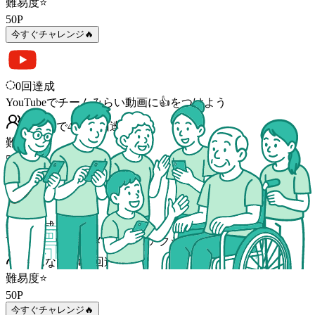
難易度
⭐
50
P
今すぐチャレンジ🔥
0
回達成
YouTubeでチームみらい動画に👍をつけよう
みんなで
43,824
回
達成
難易度
⭐
50
P
今すぐチャレンジ🔥
0
回達成
YouTube動画のコメントにリアクションしよう
みんなで
5,485
回
達成
難易度
⭐
50
P
今すぐチャレンジ🔥