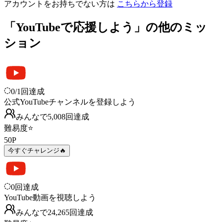
アカウントをお持ちでない方は
こちらから登録
「YouTubeで応援しよう」の他のミッ
ション
0
/
1
回達成
公式YouTubeチャンネルを登録しよう
みんなで
5,008
回
達成
難易度
⭐
50
P
今すぐチャレンジ🔥
0
回達成
YouTube動画を視聴しよう
みんなで
24,265
回
達成