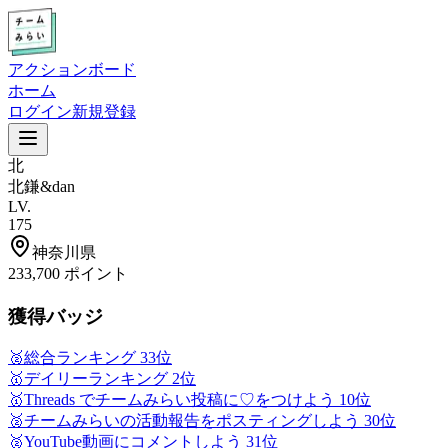
アクションボード
ホーム
ログイン
新規登録
北
北鎌&dan
LV.
175
神奈川県
233,700
ポイント
獲得バッジ
🥈
総合ランキング 33位
🥇
デイリーランキング 2位
🥇
Threads でチームみらい投稿に♡をつけよう 10位
🥈
チームみらいの活動報告をポスティングしよう 30位
🥈
YouTube動画にコメントしよう 31位