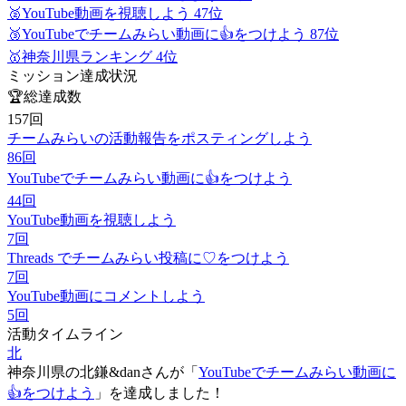
🥈
YouTube動画を視聴しよう 47位
🥉
YouTubeでチームみらい動画に👍をつけよう 87位
🥇
神奈川県ランキング 4位
ミッション達成状況
🏆
総達成数
157
回
チームみらいの活動報告をポスティングしよう
86
回
YouTubeでチームみらい動画に👍をつけよう
44
回
YouTube動画を視聴しよう
7
回
Threads でチームみらい投稿に♡をつけよう
7
回
YouTube動画にコメントしよう
5
回
活動タイムライン
北
神奈川県
の
北鎌&danさん
が「
YouTubeでチームみらい動画に
👍をつけよう
」を達成しました！