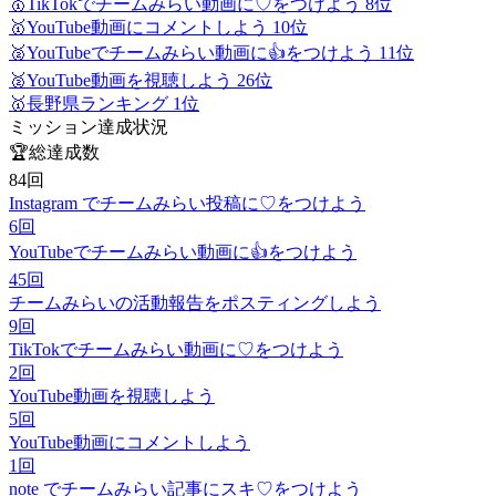
🥇
TikTokでチームみらい動画に♡をつけよう 8位
🥇
YouTube動画にコメントしよう 10位
🥈
YouTubeでチームみらい動画に👍をつけよう 11位
🥈
YouTube動画を視聴しよう 26位
🥇
長野県ランキング 1位
ミッション達成状況
🏆
総達成数
84
回
Instagram でチームみらい投稿に♡をつけよう
6
回
YouTubeでチームみらい動画に👍をつけよう
45
回
チームみらいの活動報告をポスティングしよう
9
回
TikTokでチームみらい動画に♡をつけよう
2
回
YouTube動画を視聴しよう
5
回
YouTube動画にコメントしよう
1
回
note でチームみらい記事にスキ♡をつけよう