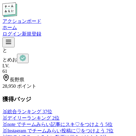
アクションボード
ホーム
ログイン
新規登録
と
とめお
LV.
61
長野県
28,950
ポイント
獲得バッジ
🥈
総合ランキング 37位
🥇
デイリーランキング 2位
🥇
note でチームみらい記事にスキ♡をつけよう 5位
🥇
Instagram でチームみらい投稿に♡をつけよう 7位