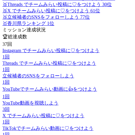
🥈
Threads でチームみらい投稿に♡をつけよう 30位
🥉
X でチームみらい投稿に♡をつけよう 61位
🥉
立候補者のSNSをフォローしよう 77位
🥇
香川県ランキング 1位
ミッション達成状況
🏆
総達成数
37
回
Instagram でチームみらい投稿に♡をつけよう
1
回
Threads でチームみらい投稿に♡をつけよう
1
回
立候補者のSNSをフォローしよう
1
回
YouTubeでチームみらい動画に👍をつけよう
1
回
YouTube動画を視聴しよう
3
回
X でチームみらい投稿に♡をつけよう
1
回
TikTokでチームみらい動画に♡をつけよう
1
回