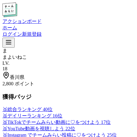
アクションボード
ホーム
ログイン
新規登録
ま
まよいねこ
LV.
18
香川県
2,800
ポイント
獲得バッジ
🥈
総合ランキング 40位
🥈
デイリーランキング 16位
🥈
TikTokでチームみらい動画に♡をつけよう 17位
🥈
YouTube動画を視聴しよう 22位
🥈
Instagram でチームみらい投稿に♡をつけよう 25位