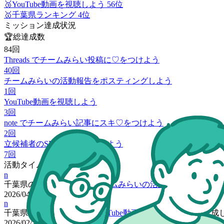
🥉
YouTube動画を視聴しよう 56位
🥇
千葉県ランキング 4位
ミッション達成状況
🏆
総達成数
84
回
Threads でチームみらい投稿に♡をつけよう
40
回
チームみらいの活動報告をポスティングしよう
1
回
YouTube動画を視聴しよう
3
回
note でチームみらい記事にスキ♡をつけよう
2
回
立候補者のSNSをフォローしよう
7
回
活動タイムライン
n
千葉県
の
noupionさん
が「
チームみらいの活動報告をポスティ
2026/04/28 00:33
n
千葉県
の
noupionさん
が「
YouTube動画を視聴しよう
」を達成
2026/02/25 19:04