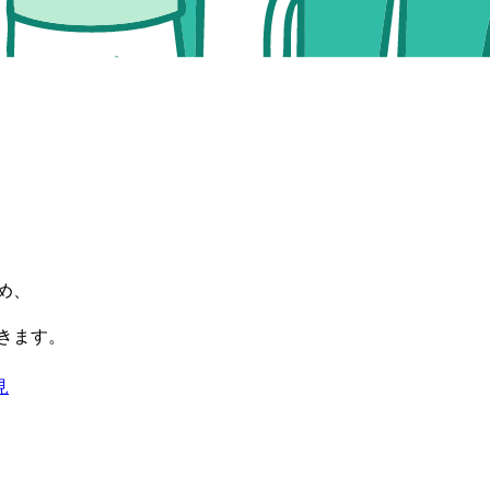
め、
きます。
見