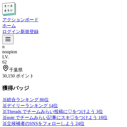
アクションボード
ホーム
ログイン
新規登録
n
noupion
LV.
62
千葉県
30,150
ポイント
獲得バッジ
🥉
総合ランキング 86位
🥈
デイリーランキング 14位
🥇
Threads でチームみらい投稿に♡をつけよう 3位
🥈
note でチームみらい記事にスキ♡をつけよう 18位
🥈
立候補者のSNSをフォローしよう 24位