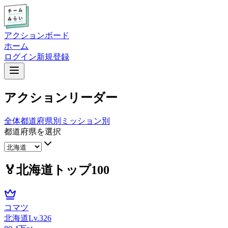
アクションボード
ホーム
ログイン
新規登録
アクションリーダー
全体
都道府県別
ミッション別
都道府県を選択
🏅北海道トップ100
コマツ
北海道
Lv.
326