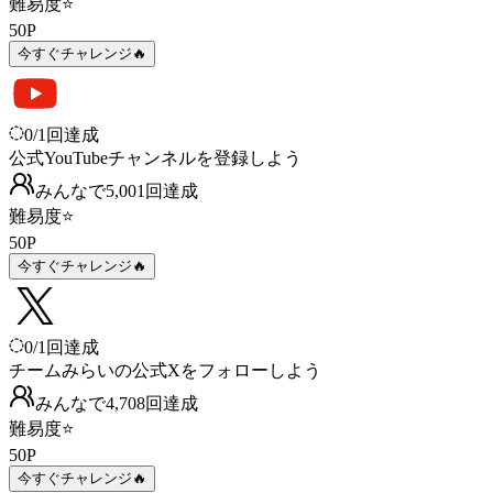
難易度
⭐
50
P
今すぐチャレンジ🔥
0
/
1
回達成
公式YouTubeチャンネルを登録しよう
みんなで
5,001
回
達成
難易度
⭐
50
P
今すぐチャレンジ🔥
0
/
1
回達成
チームみらいの公式Xをフォローしよう
みんなで
4,708
回
達成
難易度
⭐
50
P
今すぐチャレンジ🔥