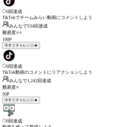
0
回達成
TikTokでチームみらい動画にコメントしよう
みんなで
534
回
達成
難易度
⭐⭐
100
P
今すぐチャレンジ🔥
0
回達成
TikTok動画のコメントにリアクションしよう
みんなで
1,242
回
達成
難易度
⭐
50
P
今すぐチャレンジ🔥
0
回達成
動画を作って投稿しよう