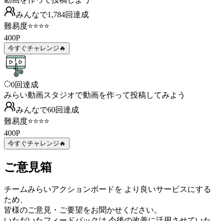
みんなで
1,784
回
達成
難易度
⭐⭐⭐⭐
400
P
今すぐチャレンジ🔥
0
回達成
みらい動画スタジオで動画を作って投稿してみよう
みんなで
60
回
達成
難易度
⭐⭐⭐⭐
400
P
今すぐチャレンジ🔥
ご意見箱
チームみらいアクションボードを より良いサービスにする
ため、
皆様のご意見・ご要望をお聞かせください。
いただいたフィードバックは 今後の改善に活用させていた