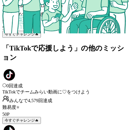
公式Threadsをフォローしよう
みんなで
982
回
達成
難易度
⭐
50
P
今すぐチャレンジ🔥
「TikTokで応援しよう」の他のミッシ
ョン
0
回達成
TikTokでチームみらい動画に♡をつけよう
みんなで
4,579
回
達成
難易度
⭐
50
P
今すぐチャレンジ🔥