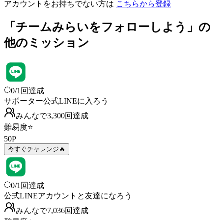
アカウントをお持ちでない方は
こちらから登録
「チームみらいをフォローしよう」の
他のミッション
0
/
1
回達成
サポーター公式LINEに入ろう
みんなで
3,300
回
達成
難易度
⭐
50
P
今すぐチャレンジ🔥
0
/
1
回達成
公式LINEアカウントと友達になろう
みんなで
7,036
回
達成