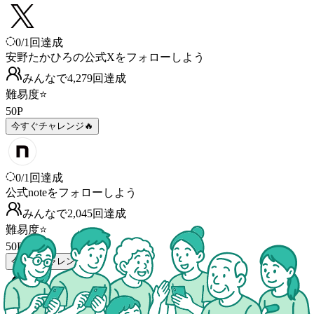
0
/
1
回達成
安野たかひろの公式Xをフォローしよう
みんなで
4,279
回
達成
難易度
⭐
50
P
今すぐチャレンジ🔥
0
/
1
回達成
公式noteをフォローしよう
みんなで
2,045
回
達成
難易度
⭐
50
P
今すぐチャレンジ🔥
0
/
1
回達成